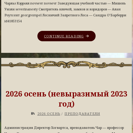
Чарльз Кэрролл novsevr novsevr Заведующая учебной частью — Мишель
Уизли severinanesty Смотритель ключей, замков и коридоров — Алан
Роутсент georgrempel Лесничий Запретного Леса — Сандра О’Барберри
id41853154
CONTINUE READING
2026 осень (невыразимый 2023
год)
2026 ОСЕНЬ
/
ПРЕПОДАВАТЕЛИ
Администрация Директор Хогвартса, преподаватель Чар — профессор