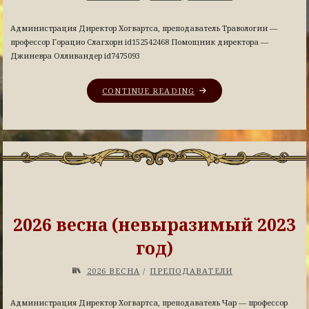
Администрация Директор Хогвартса, преподаватель Травологии —
профессор Горацио Слагхорн id152542468 Помощник директора —
Джиневра Олливандер id7475093
CONTINUE READING
2026 весна (невыразимый 2023
год)
2026 ВЕСНА
/
ПРЕПОДАВАТЕЛИ
Администрация Директор Хогвартса, преподаватель Чар — профессор