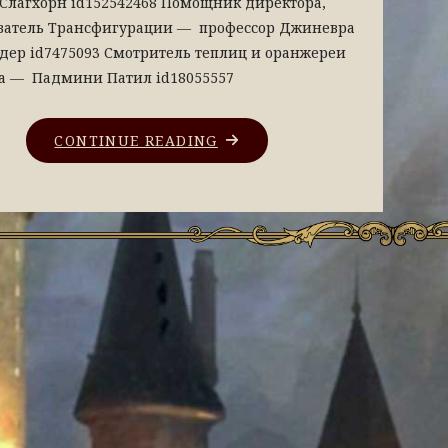
 Слагхорн id152542468 Помощник директора,
ватель Трансфигурации — профессор Джиневра
дер id7475093 Смотритель теплиц и оранжереи
са — Падмини Патил id18055557
CONTINUE READING