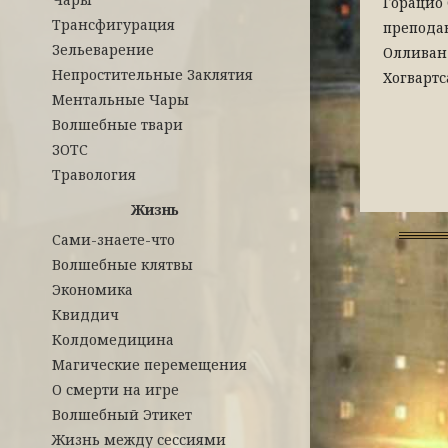
Горацио
Трансфигурация
препода
Зельеварение
Олливан
Непростительные Заклятия
Хогварт
Ментальные Чары
Волшебные твари
ЗОТС
Травология
Жизнь
Сами-знаете-что
Волшебные клятвы
Экономика
Квиддич
Колдомедицина
Магические перемещения
О смерти на игре
Волшебный Этикет
Жизнь между сессиями